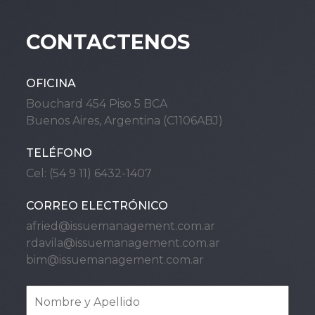
CONTACTENOS
OFICINA
Bouchard 454 Piso 5 BCA
Buenos Aires, Argentina (C1106ABJ)
TELÉFONO
Cel: (54 9 11) 6432-1407
CORREO ELECTRÓNICO
afried@issuemanagement.com.ar
rdavila@issuemanagement.com.ar
bim@issuemanagement.com.ar